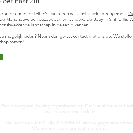
oet naar Zilt
en route samen te stellen? Dan raden wij u het unieke arrangement
Va
 De Mariahoeve een bezoek aan en
IJshoeve De Boey
in Sint-Gillis-
t indrukwekkende landschap in de regio kennen.
 de mogelijkheden? Neem dan gerust contact met ons op. We stelle
schap samen!
Contact
Een onvergetelijke dag organiseren op De Mariahoeve
of heef
vragen over ons bedrijf?
Bel Martine via +31 (0)6 22376886 of laat uw gegevens achter
We nemen z.s.m. contact met u op.