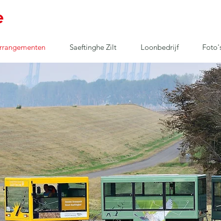
rrangementen
Saeftinghe Zilt
Loonbedrijf
Foto'