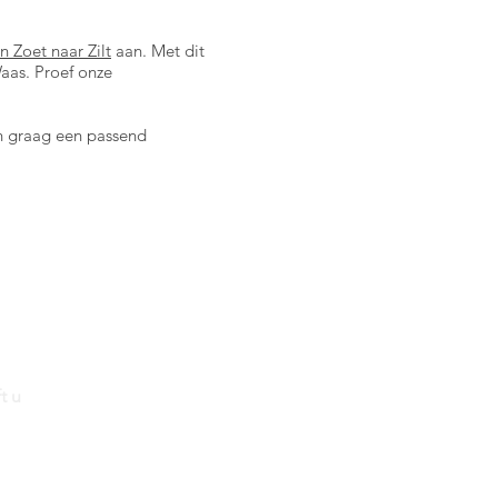
n Zoet naar Zilt
aan. Met dit
Waas. Proef onze
n graag een passend
t u
.